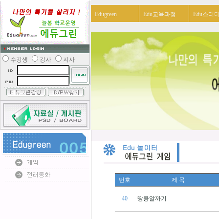
Edugreen
Edu교육과정
Edu스터
수강생
강사
지사
번호
제 목
40
땅콩알까기