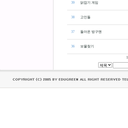
39
닭잡기 게임
38
고인돌
37
돌아온 방구맨
36
보물찾기
1